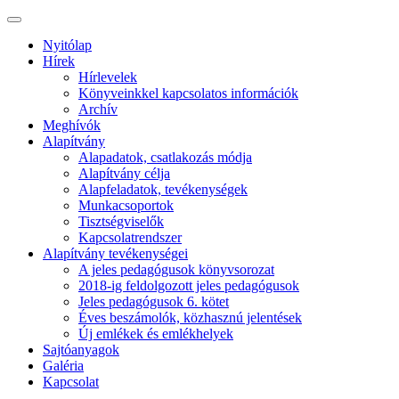
Nyitólap
Hírek
Hírlevelek
Könyveinkkel kapcsolatos információk
Archív
Meghívók
Alapítvány
Alapadatok, csatlakozás módja
Alapítvány célja
Alapfeladatok, tevékenységek
Munkacsoportok
Tisztségviselők
Kapcsolatrendszer
Alapítvány tevékenységei
A jeles pedagógusok könyvsorozat
2018-ig feldolgozott jeles pedagógusok
Jeles pedagógusok 6. kötet
Éves beszámolók, közhasznú jelentések
Új emlékek és emlékhelyek
Sajtóanyagok
Galéria
Kapcsolat