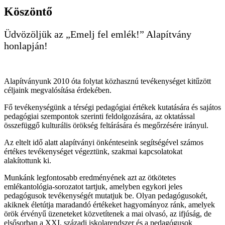
Köszöntő
Üdvözöljük az „Emelj fel emlék!” Alapítvány
honlapján!
Alapítványunk 2010 óta folytat közhasznú tevékenységet kitűzött
céljaink megvalósítása érdekében.
Fő tevékenységünk a térségi pedagógiai értékek kutatására és sajátos
pedagógiai szempontok szerinti feldolgozására, az oktatással
összefüggő kulturális örökség feltárására és megőrzésére irányul.
Az eltelt idő alatt alapítványi önkénteseink segítségével számos
értékes tevékenységet végeztünk, szakmai kapcsolatokat
alakítottunk ki.
Munkánk legfontosabb eredményének azt az ötkötetes
emlékantológia-sorozatot tartjuk, amelyben egykori jeles
pedagógusok tevékenységét mutatjuk be. Olyan pedagógusokét,
akiknek életútja maradandó értékeket hagyományoz ránk, amelyek
örök érvényű üzeneteket közvetítenek a mai olvasó, az ifjúság, de
elsősorban a XXI. századi iskolarendszer és a pedagógusok