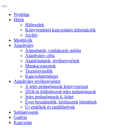
Nyitólap
Hírek
Hírlevelek
Könyveinkkel kapcsolatos információk
Archív
Meghívók
Alapítvány
Alapadatok, csatlakozás módja
Alapítvány célja
Alapfeladatok, tevékenységek
Munkacsoportok
Tisztségviselők
Kapcsolatrendszer
Alapítvány tevékenységei
A jeles pedagógusok könyvsorozat
2018-ig feldolgozott jeles pedagógusok
Jeles pedagógusok 6. kötet
Éves beszámolók, közhasznú jelentések
Új emlékek és emlékhelyek
Sajtóanyagok
Galéria
Kapcsolat