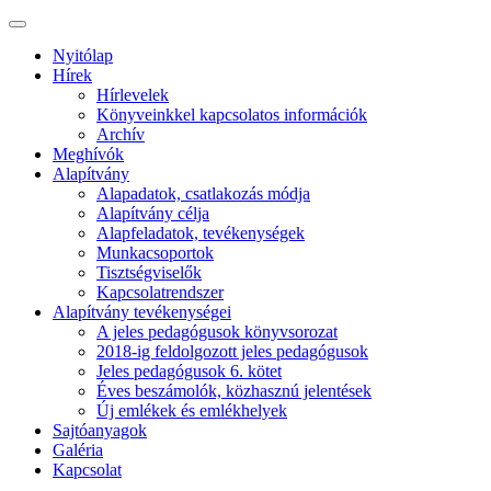
Nyitólap
Hírek
Hírlevelek
Könyveinkkel kapcsolatos információk
Archív
Meghívók
Alapítvány
Alapadatok, csatlakozás módja
Alapítvány célja
Alapfeladatok, tevékenységek
Munkacsoportok
Tisztségviselők
Kapcsolatrendszer
Alapítvány tevékenységei
A jeles pedagógusok könyvsorozat
2018-ig feldolgozott jeles pedagógusok
Jeles pedagógusok 6. kötet
Éves beszámolók, közhasznú jelentések
Új emlékek és emlékhelyek
Sajtóanyagok
Galéria
Kapcsolat