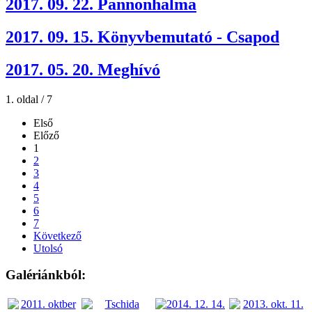
2017. 09. 22. Pannonhalma
2017. 09. 15. Könyvbemutató - Csapod
2017. 05. 20. Meghívó
1. oldal / 7
Első
Előző
1
2
3
4
5
6
7
Következő
Utolsó
Galériánkból: