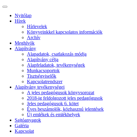
Nyitólap
Hírek
Hírlevelek
Könyveinkkel kapcsolatos információk
Archív
Meghívók
Alapítvány
Alapadatok, csatlakozás módja
Alapítvány célja
Alapfeladatok, tevékenységek
Munkacsoportok
Tisztségviselők
Kapcsolatrendszer
Alapítvány tevékenységei
A jeles pedagógusok könyvsorozat
2018-ig feldolgozott jeles pedagógusok
Jeles pedagógusok 6. kötet
Éves beszámolók, közhasznú jelentések
Új emlékek és emlékhelyek
Sajtóanyagok
Galéria
Kapcsolat