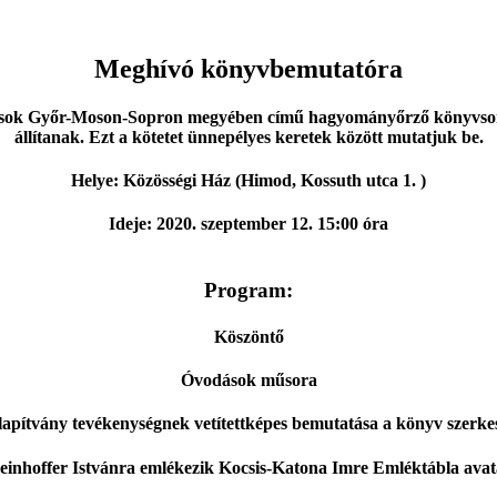
Meghívó könyvbemutatóra
gusok Győr-Moson-Sopron megyében című hagyományőrző könyvsoro
állítanak. Ezt a kötetet ünnepélyes keretek között mutatjuk be.
Helye: Közösségi Ház (Himod, Kossuth utca 1. )
Ideje: 2020. szeptember 12. 15:00 óra
Program:
Köszöntő
Óvodások műsora
lapítvány tevékenységnek vetítettképes bemutatása a könyv szerke
einhoffer Istvánra emlékezik Kocsis-Katona Imre Emléktábla avat