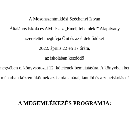
A Mosonszentmiklósi Széchenyi István
Általános Iskola és AMI és az „Emelj fel emlék!” Alapítvány
szeretettel meghívja Önt és az érdeklődőket
2022. április 22-én 17 órára,
az iskolában kezdődő
gyében c. könyvsorozat 12. kötetének bemutatására. A könyvben bemu
műsorban közreműködnek az iskola tanárai, tanulói és a zeneiskolás 
A MEGEMLÉKEZÉS PROGRAMJA: