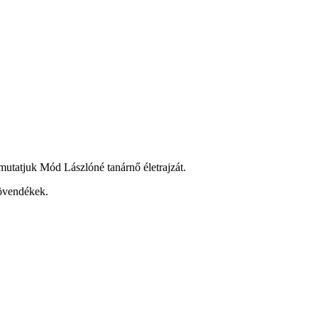
tatjuk Mód Lászlóné tanárnő életrajzát.
növendékek.