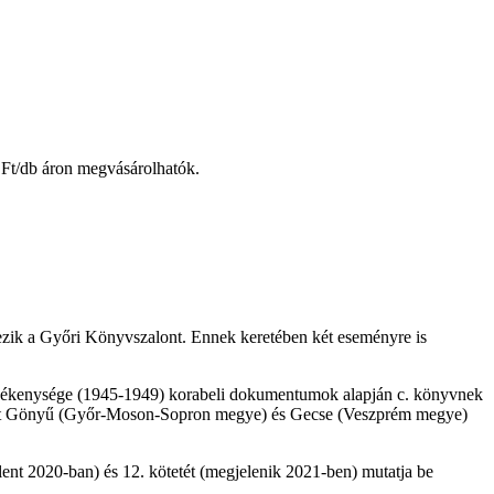
Ft/db áron megvásárolhatók.
ezik a Győri Könyvszalont. Ennek keretében két eseményre is
 tevékenysége (1945-1949) korabeli dokumentumok alapján c. könyvnek
amint Gönyű (Győr-Moson-Sopron megye) és Gecse (Veszprém megye)
t 2020-ban) és 12. kötetét (megjelenik 2021-ben) mutatja be