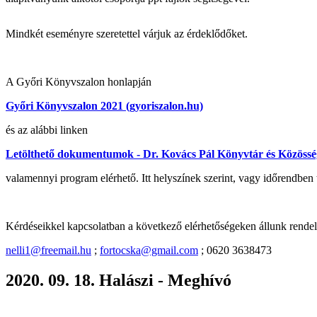
Mindkét eseményre szeretettel várjuk az érdeklődőket.
A Győri Könyvszalon honlapján
Győri Könyvszalon 2021 (gyoriszalon.hu)
és az alábbi linken
Letölthető dokumentumok - Dr. Kovács Pál Könyvtár és Közösség
valamennyi program elérhető. Itt helyszínek szerint, vagy időrendbe
Kérdéseikkel kapcsolatban a következő elérhetőségeken állunk rende
nelli1@freemail.hu
;
fortocska@gmail.com
; 0620 3638473
2020. 09. 18. Halászi - Meghívó