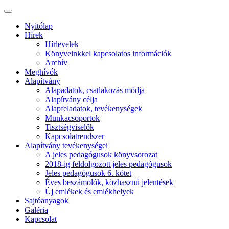
Nyitólap
Hírek
Hírlevelek
Könyveinkkel kapcsolatos információk
Archív
Meghívók
Alapítvány
Alapadatok, csatlakozás módja
Alapítvány célja
Alapfeladatok, tevékenységek
Munkacsoportok
Tisztségviselők
Kapcsolatrendszer
Alapítvány tevékenységei
A jeles pedagógusok könyvsorozat
2018-ig feldolgozott jeles pedagógusok
Jeles pedagógusok 6. kötet
Éves beszámolók, közhasznú jelentések
Új emlékek és emlékhelyek
Sajtóanyagok
Galéria
Kapcsolat