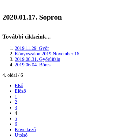
2020.01.17. Sopron
További cikkeink...
2019.11.29. Győr
Könyvszalon 2019 November 16.
2019.08.31. Győrújfalu
2019.06.04. Börcs
4. oldal / 6
Első
Előző
1
2
3
4
5
6
Következő
Utolsó