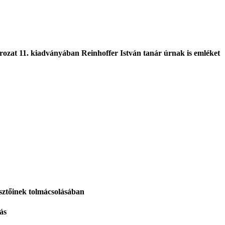
zat 11. kiadványában Reinhoffer István tanár úrnak is emléket
sztőinek tolmácsolásában
ás