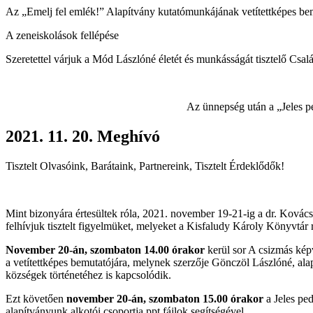
Az „Emelj fel emlék!” Alapítvány kutatómunkájának vetítettképes be
A zeneiskolások fellépése
Szeretettel várjuk a Mód Lászlóné életét és munkásságát tisztelő Csal
Az ünnepség után a „Jeles 
2021. 11. 20. Meghívó
Tisztelt Olvasóink, Barátaink, Partnereink, Tisztelt Érdeklődők!
Mint bizonyára értesültek róla, 2021. november 19-21-ig a dr. Ková
felhívjuk tisztelt figyelmüket, melyeket a Kisfaludy Károly Könyvtár
November 20-án, szombaton 14.00 órakor
kerül sor A csizmás kép
a vetítettképes bemutatójára, melynek szerzője Gönczöl Lászlóné, 
községek történetéhez is kapcsolódik.
Ezt követően
november 20-án, szombaton 15.00 órakor
a Jeles pe
alapítványunk alkotói csoportja ppt fájlok segítségével.