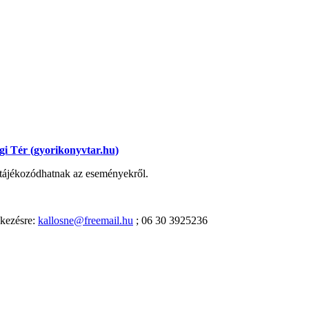
i Tér (gyorikonyvtar.hu)
n tájékozódhatnak az eseményekről.
lkezésre:
kallosne@freemail.hu
; 06 30 3925236