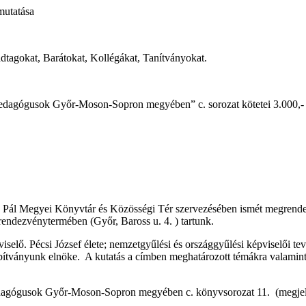
mutatása
ádtagokat, Barátokat, Kollégákat, Tanítványokat.
pedagógusok Győr-Moson-Sopron megyében” c. sorozat kötetei 3.000,- 
cs Pál Megyei Könyvtár és Közösségi Tér szervezésében ismét megrend
 rendezvénytermében (Győr, Baross u. 4. ) tartunk.
viselő. Pécsi József élete; nemzetgyűlési és országgyűlési képviselői
alapítványunk elnöke. A kutatás a címben meghatározott témákra val
dagógusok Győr-Moson-Sopron megyében c. könyvsorozat 11. (megjelen